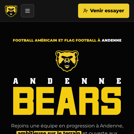
Venir essayer
Ouvrir le menu
Andenn
FOOTBALL AMÉRICAIN ET FLAG FOOTBALL À
ANDENNE
Rejoins une équipe en progression à Andenne,
ambitieuse sur le terrain
et ouverte aux