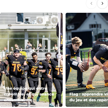
Une équipe qui entre
ensemble, et qui avance
Flag : apprendre vi
ensemble.
du jeu et des repèr