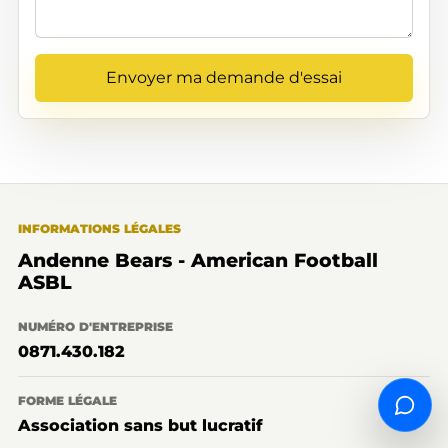
Envoyer ma demande d'essai
INFORMATIONS LÉGALES
Andenne Bears - American Football
ASBL
NUMÉRO D'ENTREPRISE
0871.430.182
FORME LÉGALE
Contac
Association sans but lucratif